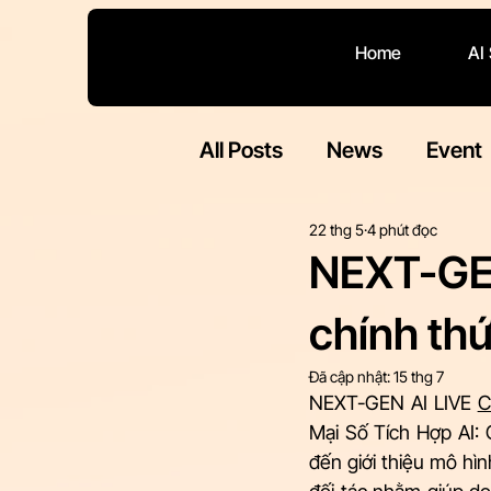
Home
AI
All Posts
News
Event
22 thg 5
4 phút đọc
NEXT-GE
chính th
Đã cập nhật:
15 thg 7
NEXT-GEN AI LIVE 
C
Mại Số Tích Hợp AI:
đến giới thiệu mô hìn