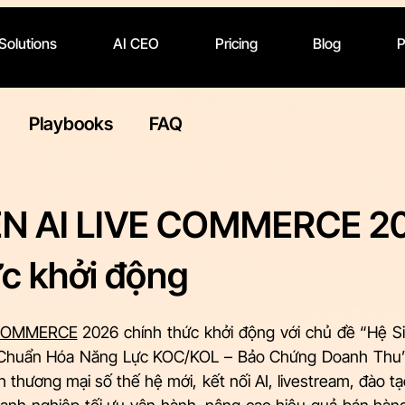
 Solutions
AI CEO
Pricing
Blog
P
Playbooks
FAQ
N AI LIVE COMMERCE 2
ức khởi động
OMMERCE
 2026 chính thức khởi động với chủ đề “Hệ S
 Chuẩn Hóa Năng Lực KOC/KOL – Bảo Chứng Doanh Thu”.
h thương mại số thế hệ mới, kết nối AI, livestream, đào tạo