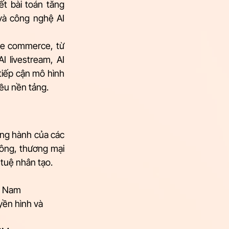
 bài toán tăng 
à công nghệ AI 
ve commerce, từ 
 livestream, AI 
tiếp cận mô hình 
iều nền tảng.
g hành của các 
hông, thương mại 
 tuệ nhân tạo.
ệt Nam
yền hình và 