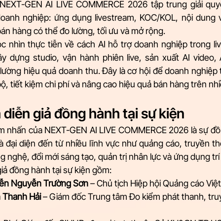
NEXT-GEN AI LIVE COMMERCE 2026 tập trung giải quyết
doanh nghiệp: ứng dụng livestream, KOC/KOL, nội dung v
án hàng có thể đo lường, tối ưu và mở rộng.
 nhìn thực tiễn về cách AI hỗ trợ doanh nghiệp trong li
 dựng studio, vận hành phiên live, sản xuất AI video, AI
lường hiệu quả doanh thu. Đây là cơ hội để doanh nghiệp 
, tiết kiệm chi phí và nâng cao hiệu quả bán hàng trên nh
diễn giả đồng hành tại sự kiện
m nhấn của NEXT-GEN AI LIVE COMMERCE 2026 là sự đồn
à đại diện đến từ nhiều lĩnh vực như quảng cáo, truyền t
g nghệ, đổi mới sáng tạo, quản trị nhân lực và ứng dụng trí
iả đồng hành tại sự kiện gồm:
iễn Nguyễn Trường Sơn
 – Chủ tịch Hiệp hội Quảng cáo Vi
 Thanh Hải
 – Giám đốc Trung tâm Đo kiểm phát thanh, tru