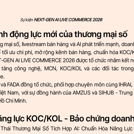
Sự kiện 
NEXT-GEN AI LIVE COMMERCE 2026
ành động lực mới của thương mại số 
g mại số, livestream bán hàng và AI phát triển mạnh, doan
 tối ưu chi phí, mở rộng kênh bán hàng, chuẩn hóa KOC/K
T-GEN AI LIVE COMMERCE 2026 được tổ chức nhằm kết nối
 tảng công nghệ, MCN, KOC/KOL và các đối tác trong h
e.
e và FADA đồng tổ chức, phối hợp chuyên môn cùng IHRAI, đ
Việt Nam, với sự đồng hành của AMZUS và SIHUB - Trung 
ồ Chí Minh. 
ng lực KOC/KOL - Bảo chứng doanh
 Thái Thương Mại Số Tích Hợp AI: Chuẩn Hóa Năng Lực