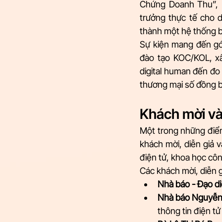
Chứng Doanh Thu”, 
trưởng thực tế cho 
thành một hệ thống b
Sự kiện mang đến góc
đào tạo KOC/KOL, xây
digital human đến đo 
thương mại số đồng bộ
Khách mời và 
Một trong những điể
khách mời, diễn giả v
điện tử, khoa học côn
Các khách mời, diễn g
Nhà báo - Đạo d
Nhà báo Nguyễn
thông tin điện tử