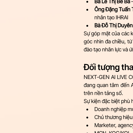
Bà Lê Thị Bé Ba
 
Ông Đặng Tuấn 
nhân tạo IHRAI
Bà Đỗ Thị Duyên
Sự góp mặt của các 
góc nhìn đa chiều, từ
đào tạo nhân lực và 
Đối tượng t
NEXT-GEN AI LIVE CO
đang quan tâm đến AI
trên nền tảng số.
Sự kiện đặc biệt phù 
Doanh nghiệp mu
Chủ thương hiệu,
Marketer, agency