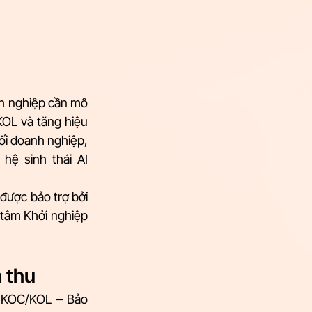
h nghiệp cần mô 
OL và tăng hiệu 
 doanh nghiệp, 
ệ sinh thái AI 
ược bảo trợ bởi 
tâm Khởi nghiệp 
 thu 
 KOC/KOL – Bảo 