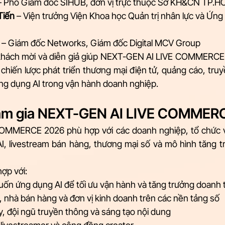
– Phó Giám đốc SIHUB, đơn vị trực thuộc Sở KH&CN TP.
Tiến
 – Viện trưởng Viện Khoa học Quản trị nhân lực và Ứng 
 – Giám đốc Networks, Giám đốc Digital MCV Group
khách mời và diễn giả giúp NEXT-GEN AI LIVE COMMERCE
 chiến lược phát triển thương mại điện tử, quảng cáo, tru
ứng dụng AI trong vận hành doanh nghiệp.
ham gia NEXT-GEN AI LIVE COMMER
MMERCE 2026 phù hợp với các doanh nghiệp, tổ chức v
, livestream bán hàng, thương mại số và mô hình tăng t
hợp với:
ốn ứng dụng AI để tối ưu vận hành và tăng trưởng doanh 
 nhà bán hàng và đơn vị kinh doanh trên các nền tảng số
, đội ngũ truyền thông và sáng tạo nội dung