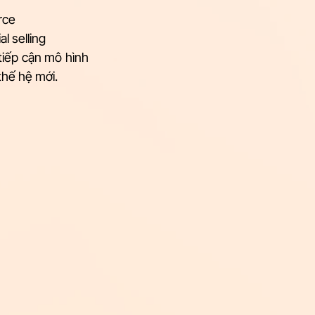
rce
l selling
tiếp cận mô hình 
thế hệ mới.