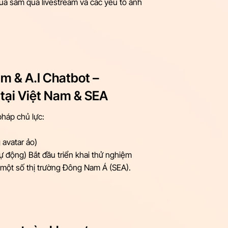
ua sắm qua livestream và các yếu tố ảnh
am & A.I Chatbot –
 tại Việt Nam & SEA
 pháp chủ lực:
 avatar ảo)
tự động) Bắt đầu triển khai thử nghiệm
 một số thị trường Đông Nam Á (SEA).