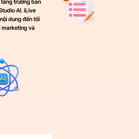
 tăng trưởng bán
tudio AI. iLive
nội dung đến tối
í marketing và