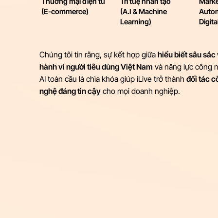
Thương mại điện tử
Trí tuệ nhân tạo
Marke
(E-commerce)
(A.I & Machine
Autom
Learning)
Digit
Chúng tôi tin rằng, sự kết hợp giữa
hiểu biết sâu sắc
hành vi người tiêu dùng Việt Nam
và năng lực công 
AI toàn cầu là chìa khóa giúp iLive trở thành
đối tác 
nghệ đáng tin cậy
cho mọi doanh nghiệp.