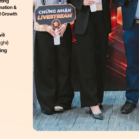
ting
ation &
al Growth
 về
nghệ
công