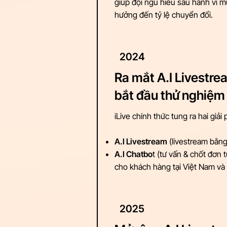
giúp đội ngũ hiểu sâu hành vi m
hưởng đến tỷ lệ chuyển đổi.
2024
Ra mắt A.I Livestre
bắt đầu thử nghiệm
iLive chính thức tung ra hai giải
A.I Livestream
(livestream bằng
A.I Chatbo
t (tư vấn & chốt đơn 
cho khách hàng tại Việt Nam và
2025