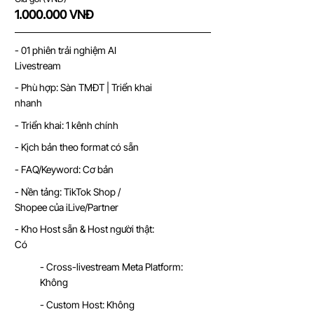
1.000.000
VNĐ
- 01 phiên trải nghiệm AI
Livestream
- Phù hợp: Sàn TMĐT | Triển khai
nhanh
- Triển khai: 1 kênh chính
- Kịch bản theo format có sẵn
- FAQ/Keyword: Cơ bản
- Nền tảng: TikTok Shop /
Shopee của iLive/Partner
- Kho Host sẵn & Host người thật:
Có
- Cross-livestream Meta Platform:
Không
- Custom Host: Không