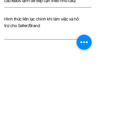
cầu leads lạnh để tiếp cận theo nhu cầu)
Hình thức liên lạc chính khi làm việc và hỗ
trợ cho Seller/Brand
Lưu ý & quy định triển
khai giải pháp
Khách hàng có thể bảo lưu số giờ livestream
trong gói tối đa 45 ngày sau khi báo dừng.
Giá trên chưa kèm VAT.
Các hình ảnh A.I được tạo trong giải pháp luôn
tuân thủ pháp luật Việt Nam và SHOPNOW
cam kết không sử dụng bất kì một hình ảnh cá
nhân có thật nào để tạo ra A.I phục vụ thương
mại.
Giải pháp phù hợp tất cả ngành hàng được