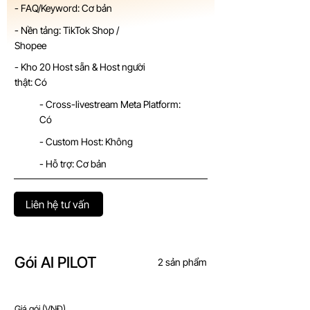
- FAQ/Keyword: Cơ bản
- Nền tảng: TikTok Shop /
Shopee
- Kho 20 Host sẵn & Host người
thật: Có
- Cross-livestream Meta Platform:
Có
- Custom Host: Không
- Hỗ trợ: Cơ bản
Liên hệ tư vấn
Gói AI PILOT
2 sản phẩm
Giá gói (VNĐ)