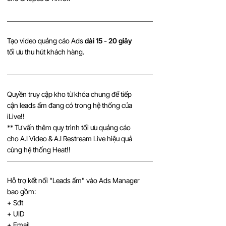
Tạo video quảng cáo Ads
dài 15 - 20 giây
tối ưu thu hút khách hàng.
Quyền truy cập kho từ khóa chung để tiếp
cận leads ấm đang có trong hệ thống của
iLive!!
** Tư vấn thêm quy trình tối ưu quảng cáo
cho A.I Video & A.I Restream Live hiệu quả
cùng hệ thống Heat!!
Hỗ trợ kết nối "Leads ấm" vào Ads Manager
bao gồm:
+ Sđt
+ UID
+ Email.