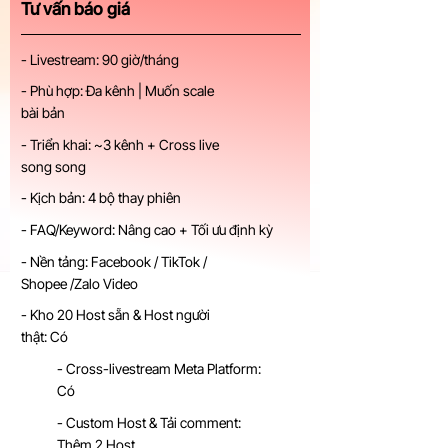
Tư vấn báo giá
- Livestream: 90 giờ/tháng
- Phù hợp: Đa kênh | Muốn scale
bài bản
- Triển khai: ~3 kênh + Cross live
song song
- Kịch bản: 4 bộ thay phiên
- FAQ/Keyword: Nâng cao + Tối ưu định kỳ
- Nền tảng: Facebook / TikTok /
Shopee /Zalo Video
- Kho 20 Host sẵn & Host người
thật: Có
- Cross-livestream Meta Platform:
Có
- Custom Host & Tải comment:
Thêm 2 Host