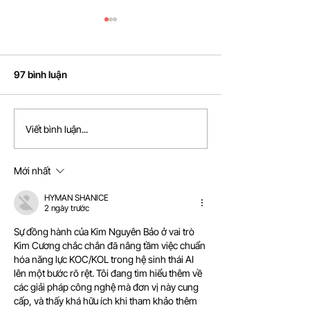
97 bình luận
NEXT-GEN AI LIVE
NEXT-GEN AI LI
Viết bình luận...
COMMERCE 2026: Thúc
COMMERCE công
đẩy AI Live Commerce
nhà tài trợ đồng
Mới nhất
cùng sự kiện
HYMAN SHANICE
2 ngày trước
Sự đồng hành của Kim Nguyên Bảo ở vai trò 
Kim Cương chắc chắn đã nâng tầm việc chuẩn 
hóa năng lực KOC/KOL trong hệ sinh thái AI 
lên một bước rõ rệt. Tôi đang tìm hiểu thêm về 
các giải pháp công nghệ mà đơn vị này cung 
cấp, và thấy khá hữu ích khi tham khảo thêm 