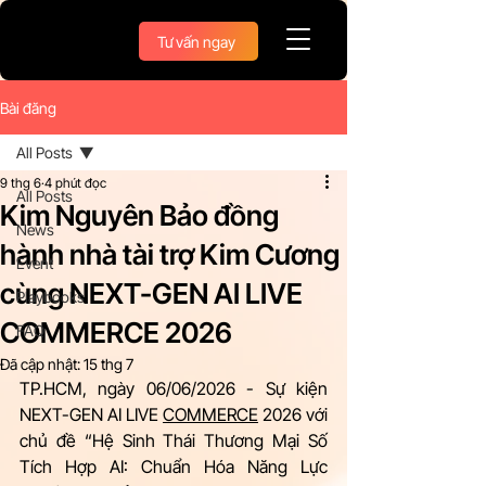
Tư vấn ngay
Bài đăng
All Posts
9 thg 6
4 phút đọc
All Posts
Kim Nguyên Bảo đồng
News
hành nhà tài trợ Kim Cương
Event
cùng NEXT-GEN AI LIVE
Playbooks
COMMERCE 2026
FAQ
Đã cập nhật:
15 thg 7
TP.HCM, ngày 06/06/2026 - Sự kiện 
NEXT-GEN AI LIVE 
COMMERCE
 2026 với 
chủ đề “Hệ Sinh Thái Thương Mại Số 
Tích Hợp AI: Chuẩn Hóa Năng Lực 