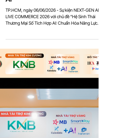
sinh thái thương mại số tích hợp
AI
TP.HCM, ngày 06/06/2026 - Sự kiện NEXT-GEN AI
LIVE COMMERCE 2026 với chủ đề “Hệ Sinh Thái
Thương Mại Số Tích Hợp AI: Chuẩn Hóa Năng Lực
KOC/KOL - Bảo Chứng Doanh Thu” đã diễn ra thành
công, ghi nhận sự đồng hành của nhiều doanh
nghiệp trong vai trò nhà tài trợ Vàng NEXT-GEN AI
LIVE COMMERCE 2026. Các đơn vị đồng hành tài trợ
Vàng gồm Công ty TNHH Cửa Hàng Thông Minh -
SmartPay, Ngân hàng MB Bank, Công ty TNHH Công
nghệ Kalowave Việt Nam - Kalodata, Công ty TNHH
1Years - Keyst