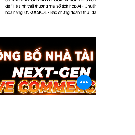
NEXT-GEN AI LIVE COMMERCE
2026: Thúc đẩy AI Live
Commerce
Sự kiện NEXT-GEN AI LIVE COMMERCE 2026 với chủ
đề “Hệ sinh thái thương mại số tích hợp AI - Chuẩn
hóa năng lực KOC/KOL - Bảo chứng doanh thu” đã
diễn ra thành công, ghi nhận nhiều dấu mốc quan
trọng trong việc kết nối các đơn vị, doanh nghiệp,
chuyên gia và đối tác cùng hướng đến sự phát triển
của AI Live Commerce trong mô hình thương mại số
thế hệ mới.