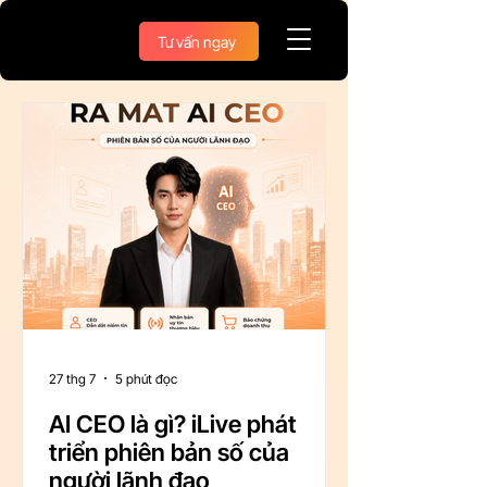
Tư vấn ngay
27 thg 7
5 phút đọc
AI CEO là gì? iLive phát
triển phiên bản số của
người lãnh đạo