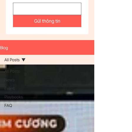
Gửi thông tin
Blog
All Posts
All Posts
News
Event
Playbooks
FAQ