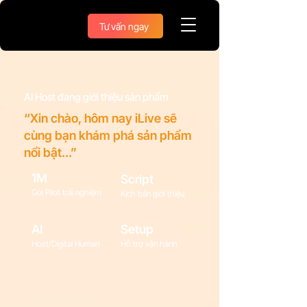
Tư vấn ngay
AI Host đang giới thiệu sản phẩm
“Xin chào, hôm nay iLive sẽ
cùng bạn khám phá sản phẩm
nổi bật...”
1M
Script
Gói Pilot trải nghiệm
Kịch bản giới thiệu
AI
Setup
Host/Digital Human
Hỗ trợ vận hành