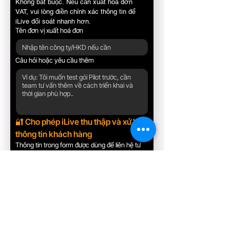
Không bắt buộc. Nếu cần xuất hoá đơn 
VAT, vui lòng điền chính xác thông tin để 
iLive đối soát nhanh hơn.
Tên đơn vị xuất hoá đơn
Câu hỏi hoặc yêu cầu thêm
🔐 Cho phép iLive thu thập và xử lý 
thông tin khách hàng
Thông tin trong form được dùng để liên hệ tư 
vấn, xác nhận đăng ký và hỗ trợ triển khai dịch 
vụ Livestream AI Host. iLive cam kết không 
chuyển giao dữ liệu cho bên thứ ba khi chưa 
có sự đồng ý của khách hàng, trừ trường hợp 
theo yêu cầu pháp luật.
Tôi đồng ý cho phép iLive by SHOPNOW 
thu thập, lưu trữ và xử lý thông tin tôi 
cung cấp trong form để phục vụ tư vấn 