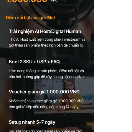
VND
Điểm nổi bật của gói Pilot
Trải nghiệm AI Host/Digital Human
Thử AI Host xuất hiện trong phiên livestream và
giới thiệu sản phẩm theo kịch bản đã chuẩn bị.
Brief 2 SKU + USP + FAQ
iLive dùng thông tin sản phẩm, điểm nổi bật và
câu hỏi thường gặp để xây khung nội dung live.
Voucher giảm giá
1.000.000
VNĐ
Khách nhận voucher giảm giá
1.000.000
VNĐ
cho gói kế tiếp nếu nâng cấp trong 14 ngày.
Setup nhanh 5-7 ngày
Sau khi nhận đủ brief, asset sản phẩm và xác