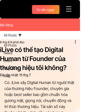
Tư vấn ngay
Bài đăng
All Posts
8 thg 6
9 phút đọc
All Posts
iLive có thể tạo Digital
News
Human từ Founder của
Event
thương hiệu tôi không?
Playbooks
Đã cập nhật:
15 thg 7
FAQ
Có. iLive xây Digital Human từ người thật 
của thương hiệu Founder, chuyên gia 
hoặc best seller bao gồm chuẩn hóa 
gương mặt, giọng nói, chuyển động và 
tri thức thương hiệu. Tài sản số này 