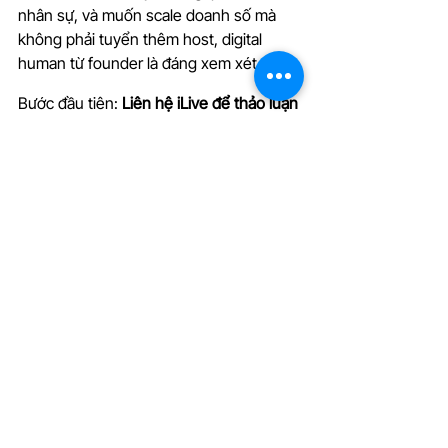
nhân sự, và muốn scale doanh số mà 
không phải tuyển thêm host, digital 
human từ founder là đáng xem xét.
Bước đầu tiên: 
Liên hệ iLive để thảo luận 
pilot 30 ngày
. Quá trình này bao gồm 
xây dựng digital human từ bạn, chạy 
livestream thử nghiệm, và đo lường 
GMV, 
leads
. Nếu kết quả tốt, bạn sẽ có 
một tài sản số vĩnh viễn mà có thể sử 
dụng tới hết thời gian.
Không cần quyết định ngay hôm nay. 
Nhưng nếu bạn chờ đợi, đối thủ của bạn 
sẽ không chờ. Livestream bán hàng 
hiện nay là trận chạy đua về tần suất, và 
ai có AI host chạy 24/7 sẽ dẫn trước.
Kết Luận