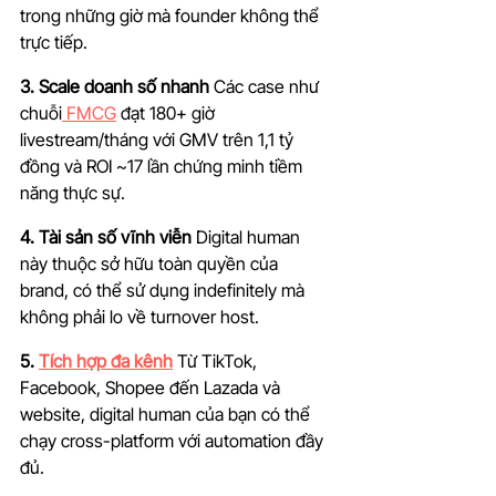
trong những giờ mà founder không thể 
trực tiếp.
3. Scale doanh số nhanh
 Các case như 
chuỗi
 FMCG
 đạt 180+ giờ 
livestream/tháng với GMV trên 1,1 tỷ 
đồng và ROI ~17 lần chứng minh tiềm 
năng thực sự.
4. Tài sản số vĩnh viễn
 Digital human 
này thuộc sở hữu toàn quyền của 
brand, có thể sử dụng indefinitely mà 
không phải lo về turnover host.
5. 
Tích hợp đa kênh
 Từ TikTok, 
Facebook, Shopee đến Lazada và 
website, digital human của bạn có thể 
chạy cross-platform với automation đầy 
đủ.