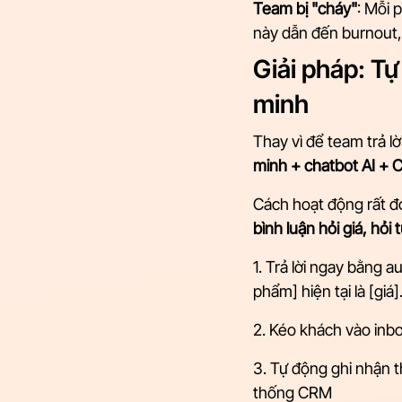
Team bị "cháy"
: Mỗi 
này dẫn đến burnout, 
Giải pháp: Tự
minh
Thay vì để team trả l
minh + chatbot AI + 
Cách hoạt động rất đơ
bình luận hỏi giá, hỏi 
1. Trả lời ngay bằng a
phẩm] hiện tại là [gi
2. Kéo khách vào inb
3. Tự động ghi nhận 
thống CRM