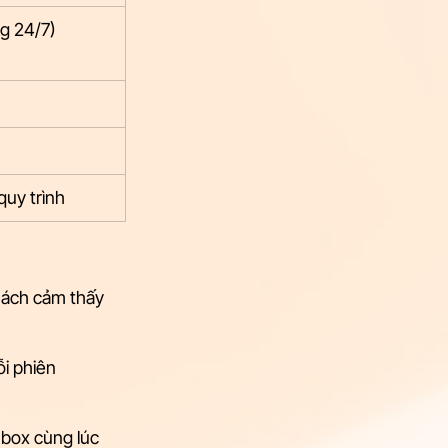
g 24/7)
quy trình
hách cảm thấy 
i phiên 
box cùng lúc 