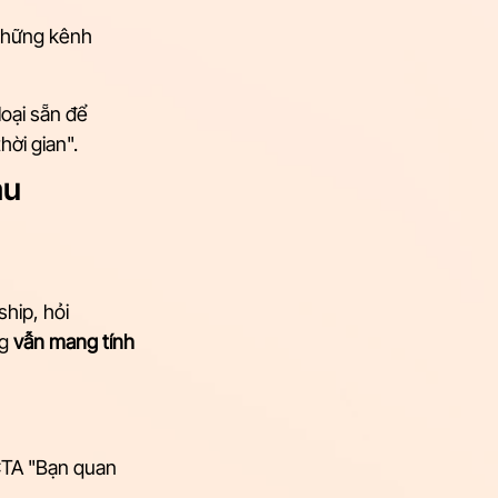
 những kênh 
loại sẵn để 
ời gian".
u 
hip, hỏi 
g 
vẫn mang tính 
CTA "Bạn quan 