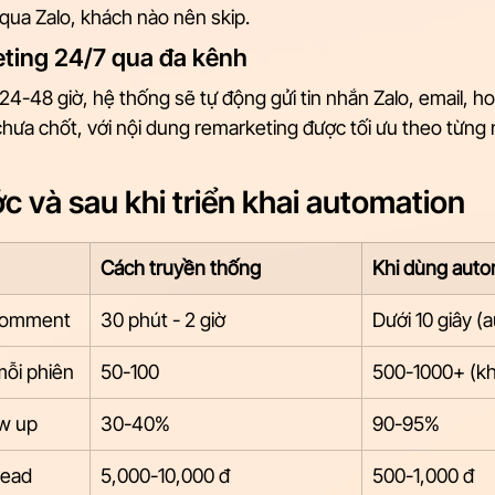
qua Zalo, khách nào nên skip.
ting 24/7 qua đa kênh
24-48 giờ, hệ thống sẽ tự động gửi tin nhắn Zalo, email, hoặ
hưa chốt, với nội dung remarketing được tối ưu theo từng
c và sau khi triển khai automation
Cách truyền thống
Khi dùng auto
 comment
30 phút - 2 giờ
Dưới 10 giây (
mỗi phiên
50-100
500-1000+ (kh
ow up
30-40%
90-95%
lead
5,000-10,000 đ
500-1,000 đ