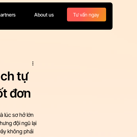
Tư vấn ngay
artners
About us
ch tự
ốt đơn
à lúc sơ hở lớn 
hưng đội ngũ lại 
Đây không phải 