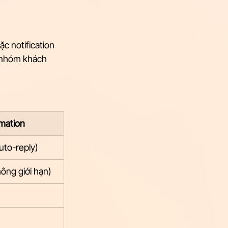
c notification 
 nhóm khách 
mation
auto-reply)
ông giới hạn)