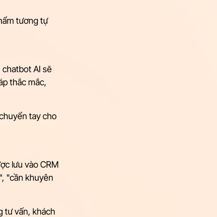
phẩm tương tự 
 chatbot AI sẽ 
đáp thắc mắc, 
chuyển tay cho 
ược lưu vào CRM 
", "cần khuyên 
 tư vấn, khách 