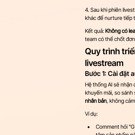
4. Sau khi phiên live
khác để nurture tiếp
Kết quả: 
Không có lea
team có thể chốt đơn 
Quy trình tri
livestream
Bước 1: Cài đặt 
Hệ thống AI sẽ nhận d
khuyến mãi, so sánh 
nhân bản
, không cảm
Ví dụ:
Comment hỏi "Giá
tâm sản phẩm n