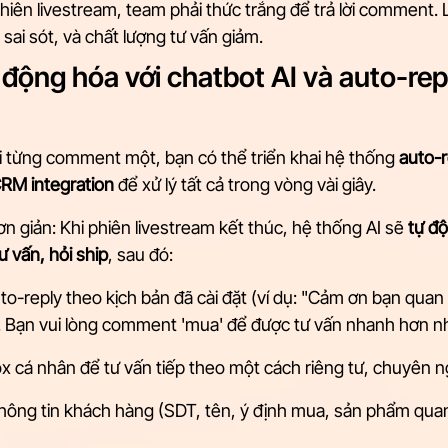
phiên livestream, team phải thức trắng để trả lời comment. L
sai sót, và chất lượng tư vấn giảm.
 động hóa với chatbot AI và auto-rep
ời từng comment một, bạn có thể triển khai hệ thống 
auto-r
CRM integration
 để xử lý tất cả trong vòng vài giây.
n giản: Khi phiên livestream kết thúc, hệ thống AI sẽ 
tự độ
tư vấn, hỏi ship
, sau đó:
uto-reply theo kịch bản đã cài đặt (ví dụ: "Cảm ơn bạn quan
á]. Bạn vui lòng comment 'mua' để được tư vấn nhanh hơn n
ox cá nhân để tư vấn tiếp theo một cách riêng tư, chuyên 
thông tin khách hàng (SDT, tên, ý định mua, sản phẩm qua