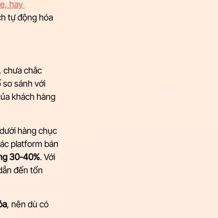
e, hay 
ch tự động hóa 
, chưa chắc 
 so sánh với 
của khách hàng 
dưới hàng chục 
ác platform bán 
uống 30-40%
. Với 
dẫn đến tổn 
óa
, nên dù có 