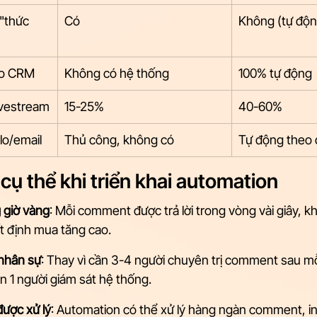
"thức 
Có
Không (tự độn
vào CRM
Không có hệ thống
100% tự động
livestream
15-25%
40-60%
lo/email
Thủ công, không có
Tự động theo 
 cụ thể khi triển khai automation
 giờ vàng
: Mỗi comment được trả lời trong vòng vài giây, k
 định mua tăng cao.
nhân sự
: Thay vì cần 3-4 người chuyên trị comment sau mỗ
ần 1 người giám sát hệ thống.
được xử lý
: Automation có thể xử lý hàng ngàn comment, in