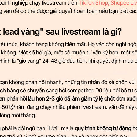
oanh nghiệp chạy livestream trên 
TikTok Shop, Shopee Liv
g vấn đề có thể được giải quyết hoàn toàn nếu bạn biết cá
 lead vàng" sau livestream là gì?
 kết thúc, khách hàng không biến mất. Họ vẫn còn nghi ngờ
không. Một số hỏi giá, một số muốn tư vấn kỹ hơn, một số
ính là "giờ vàng" 24-48 giờ đầu tiên, khi quyết định mua 
bạn không phản hồi nhanh, những tin nhắn đó sẽ chôn vùi 
h hàng sẽ chuyển sang hỏi competitor. Dữ liệu nội bộ từ c
ian phản hồi lâu hơn 2-3 giờ đã làm giảm tỷ lệ chốt đơn x
-50 tỷ/năm đang chạy nhiều phiên livestream, vấn đề này 
đồng mỗi tháng.
hải là đội ngũ bạn "lười", mà là 
quy trình không tự động h
g thể xử lý hết volume bình luận và inbox đột biến này.