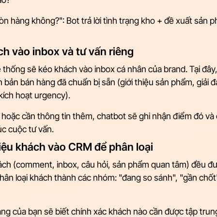
 hàng không?": Bot trả lời tình trạng kho + đề xuất sản 
h vào inbox và tư vấn riêng
ệ thống sẽ kéo khách vào inbox cá nhân của brand. Tại đây,
ch bản bán hàng đã chuẩn bị sẵn (giới thiệu sản phẩm, giải 
 kích hoạt urgency).
hoặc cần thông tin thêm, chatbot sẽ ghi nhận điểm đó và 
úc cuộc tư vấn.
liệu khách vào CRM để phân loại
ách (comment, inbox, câu hỏi, sản phẩm quan tâm) đều đ
phân loại khách thành các nhóm: "đang so sánh", "gần chốt
ng của bạn sẽ biết chính xác khách nào cần được tập trung