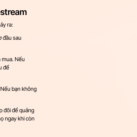
estream
ảy ra:
ờ đầu sau 
h mua. Nếu 
u để 
n. Nếu bạn không 
ấp đôi để quảng 
ọ ngay khi còn 