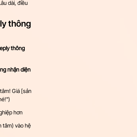
âu dài, điều 
ly thông 
eply thông 
ng nhận diện 
 tâm! Giá [sản 
hé!")
nghiệp hơn
n tâm) vào hệ 