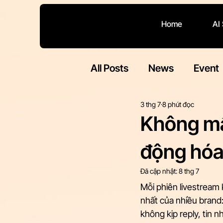
Home
AI
All Posts
News
Event
3 thg 7
8 phút đọc
Không mấ
động hóa
Đã cập nhật:
8 thg 7
Mỗi phiên livestream k
nhất của nhiều brand: 
không kịp reply, tin 