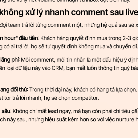
không xử lý nhanh comment sau liv
đợi team trả lời từng comment một, những hệ quả sau sẽ x
n hour" đầu tiên
: Khách hàng quyết định mua trong 2-3 gi
 có ai trả lời, họ sẽ tự quyết định không mua và chuyển đi.
lãng phí
: Mỗi comment, mỗi tin nhắn là một dấu hiệu ý địn
n loại dữ liệu này vào CRM, bạn mất luôn thông tin quý bá
ang đối thủ
: Trong thời đại này, khách có hàng tá lựa chọ
etitor trả lời nhanh, họ sẽ chọn competitor.
m sâu
: Không chỉ mất lead ngay, mà bạn còn phải chi tiêu g
ch này sau, nhưng hiệu suất kém hơn so với việc nurture h