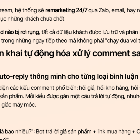
stream, hệ thống sẽ 
remarketing 24/7
 qua Zalo, email, hay
 tục những khách chưa chốt
d nào bị rơi rụng
, tất cả dữ liệu khách được lưu trữ và phân 
trong những ngày tiếp theo mà không phải "chạy đua với th
ển khai tự động hóa xử lý comment sa
auto-reply thông minh cho từng loại bình luận
iện các kiểu comment phổ biến: hỏi giá, hỏi kho hàng, hỏi s
sản phẩm. Mỗi kiểu được gán một câu trả lời tự động, nhưn
 giác máy móc.
 bao nhiêu?": Bot trả lời giá sản phẩm + link mua hàng + 
ào?"