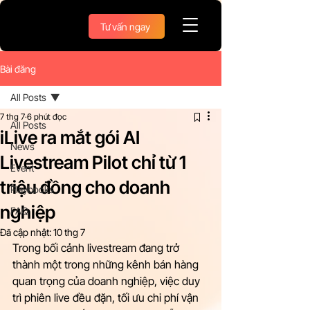
Tư vấn ngay
Bài đăng
All Posts
7 thg 7
6 phút đọc
All Posts
iLive ra mắt gói AI
News
Livestream Pilot chỉ từ 1
Event
triệu đồng cho doanh
Playbooks
nghiệp
FAQ
Đã cập nhật:
10 thg 7
Trong bối cảnh livestream đang trở 
thành một trong những kênh bán hàng 
quan trọng của doanh nghiệp, việc duy 
trì phiên live đều đặn, tối ưu chi phí vận 