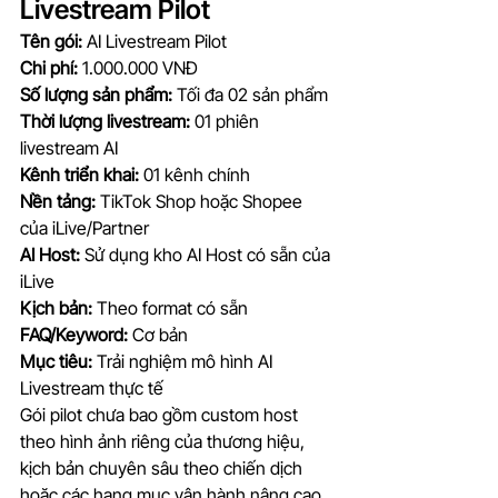
Livestream Pilot
Tên gói:
 AI Livestream Pilot
Chi phí:
 1.000.000 VNĐ
Số lượng sản phẩm:
 Tối đa 02 sản phẩm
Thời lượng livestream:
 01 phiên 
livestream AI
Kênh triển khai:
 01 kênh chính
Nền tảng:
 TikTok Shop hoặc Shopee 
của iLive/Partner
AI Host:
 Sử dụng kho AI Host có sẵn của 
iLive
Kịch bản:
 Theo format có sẵn
FAQ/Keyword:
 Cơ bản
Mục tiêu:
 Trải nghiệm mô hình AI 
Livestream thực tế
Gói pilot chưa bao gồm custom host 
theo hình ảnh riêng của thương hiệu, 
kịch bản chuyên sâu theo chiến dịch 
hoặc các hạng mục vận hành nâng cao. 