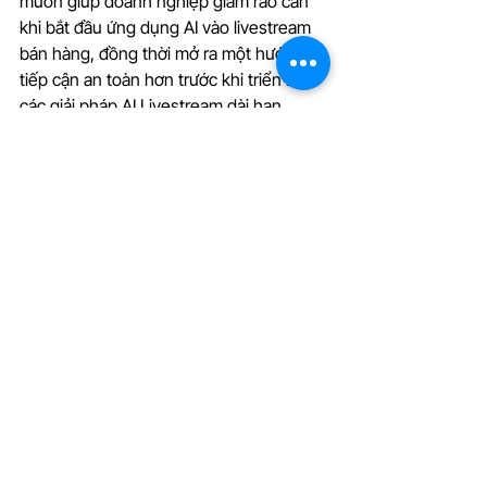
muốn giúp doanh nghiệp giảm rào cản 
khi bắt đầu ứng dụng AI vào livestream 
bán hàng, đồng thời mở ra một hướng 
tiếp cận an toàn hơn trước khi triển khai 
các giải pháp AI Livestream dài hạn.
Đăng ký gói AI Livestream Pilot cùng 
iLive ngay hôm nay để bắt đầu phiên 
livestream AI đầu tiên cho thương hiệu 
của bạn.
iLive
AI digital human
AI Live Commerce
AI livestream pilot
News
Xem tất cả
Bài đăng gần đây