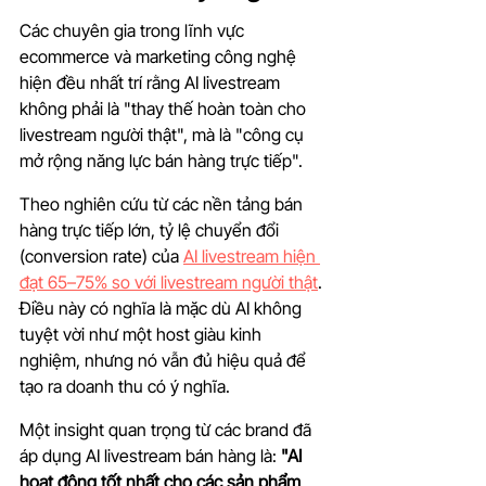
Các chuyên gia trong lĩnh vực 
ecommerce và marketing công nghệ 
hiện đều nhất trí rằng AI livestream 
không phải là "thay thế hoàn toàn cho 
livestream người thật", mà là "công cụ 
mở rộng năng lực bán hàng trực tiếp".
Theo nghiên cứu từ các nền tảng bán 
hàng trực tiếp lớn, tỷ lệ chuyển đổi 
(conversion rate) của 
AI livestream hiện 
đạt 65–75% so với livestream người thật
. 
Điều này có nghĩa là mặc dù AI không 
tuyệt vời như một host giàu kinh 
nghiệm, nhưng nó vẫn đủ hiệu quả để 
tạo ra doanh thu có ý nghĩa.
Một insight quan trọng từ các brand đã 
áp dụng AI livestream bán hàng là: 
"AI 
hoạt động tốt nhất cho các sản phẩm 