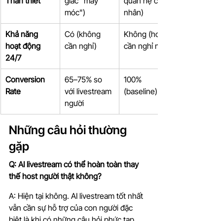
Thân thiết
giác "máy 
quan hệ cá 
móc")
nhân)
Khả năng 
Có (không 
Không (host 
hoạt động 
cần nghỉ)
cần nghỉ ngơi)
24/7
Conversion 
65–75% so 
100% 
Rate
với livestream 
(baseline)
người
Những câu hỏi thường 
gặp
Q: AI livestream có thể hoàn toàn thay 
thế host người thật không?
A: Hiện tại không. AI livestream tốt nhất 
vẫn cần sự hỗ trợ của con người đặc 
biệt là khi có những câu hỏi phức tạp 