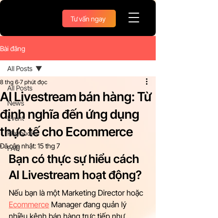
Tư vấn ngay
Bài đăng
All Posts
8 thg 6
7 phút đọc
All Posts
AI Livestream bán hàng: Từ
News
định nghĩa đến ứng dụng
Event
thực tế cho Ecommerce
Playbooks
Đã cập nhật:
15 thg 7
FAQ
Bạn có thực sự hiểu cách 
AI Livestream hoạt động?
Nếu bạn là một Marketing Director hoặc 
Ecommerce
 Manager đang quản lý 
nhiều kênh bán hàng trực tiếp như 