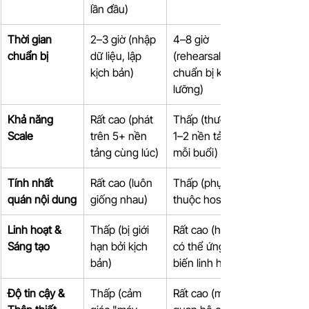
lần đầu)
Thời gian 
2–3 giờ (nhập 
4–8 giờ 
chuẩn bị
dữ liệu, lập 
(rehearsal, 
kịch bản)
chuẩn bị kỹ 
lưỡng)
Khả năng 
Rất cao (phát 
Thấp (thường 
Scale
trên 5+ nền 
1–2 nền tảng 
tảng cùng lúc)
mỗi buổi)
Tính nhất 
Rất cao (luôn 
Thấp (phụ 
quán nội dung
giống nhau)
thuộc host)
Linh hoạt & 
Thấp (bị giới 
Rất cao (host 
Sáng tạo
hạn bởi kịch 
có thể ứng 
bản)
biến linh hoạt)
Độ tin cậy & 
Thấp (cảm 
Rất cao (mối 