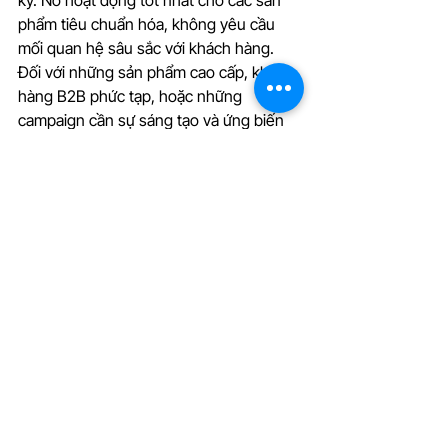
kỳ. Nó hoạt động tốt nhất cho các sản 
phẩm tiêu chuẩn hóa, không yêu cầu 
mối quan hệ sâu sắc với khách hàng. 
Đối với những sản phẩm cao cấp, khách 
hàng B2B phức tạp, hoặc những 
campaign cần sự sáng tạo và ứng biến 
linh hoạt, bạn vẫn cần host người thật.
Bước tiếp theo của bạn
: Hãy xác định 
những sản phẩm nào của doanh nghiệp 
bạn phù hợp với AI livestream (những 
sản phẩm có mô tả tiêu chuẩn, câu hỏi 
khách hàng lặp lại, và không yêu cầu 
demo quá phức tạp). Sau đó, hãy tìm 
kiếm các nền tảng phần mềm livestream 
AI uy tín, thực hiện một
 pilot project
 với 
2 - 3 buổi livestream, và đo lường kết 
quả so với livestream truyền thống của 
bạn. Dữ liệu thực tế sẽ cho bạn câu trả 