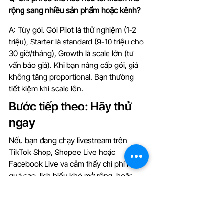
rộng sang nhiều sản phẩm hoặc kênh?
A: Tùy gói. Gói Pilot là thử nghiệm (1-2 
triệu), Starter là standard (9-10 triệu cho 
30 giờ/tháng), Growth là scale lớn (tư 
vấn báo giá). Khi bạn nâng cấp gói, giá 
không tăng proportional. Bạn thường 
tiết kiệm khi scale lên.
Bước tiếp theo: Hãy thử 
ngay
Nếu bạn đang chạy livestream trên 
TikTok Shop, Shopee Live hoặc 
Facebook Live và cảm thấy chi phí host 
quá cao, lịch biểu khó mở rộng, hoặc 
chất lượng nội dung không nhất quán, 
đây là lúc thay đổi.
Hãy bắt đầu từ gói 
Pilot 
(1 triệu đồng, 1 