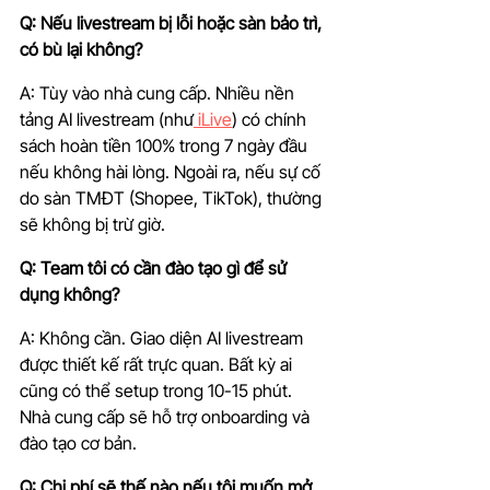
Q: Nếu livestream bị lỗi hoặc sàn bảo trì, 
có bù lại không?
A: Tùy vào nhà cung cấp. Nhiều nền 
tảng AI livestream (như
 iLive
) có chính 
sách hoàn tiền 100% trong 7 ngày đầu 
nếu không hài lòng. Ngoài ra, nếu sự cố 
do sàn TMĐT (Shopee, TikTok), thường 
sẽ không bị trừ giờ.
Q: Team tôi có cần đào tạo gì để sử 
dụng không?
A: Không cần. Giao diện AI livestream 
được thiết kế rất trực quan. Bất kỳ ai 
cũng có thể setup trong 10-15 phút. 
Nhà cung cấp sẽ hỗ trợ onboarding và 
đào tạo cơ bản.
Q: Chi phí sẽ thế nào nếu tôi muốn mở 