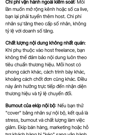
Chi phí vận hành ngoài kiểm soát
: Mỗi 
lần muốn mở rộng kênh hoặc số ca live, 
bạn lại phải tuyển thêm host. Chi phí 
nhân sự tăng theo cấp số nhân, không 
tỷ lệ với doanh số tăng.
Chất lượng nội dung không nhất quán
: 
Khi phụ thuộc vào host freelance, bạn 
không thể đảm bảo nội dung luôn theo 
tiêu chuẩn thương hiệu. Mỗi host có 
phong cách khác, cách trình bày khác, 
khoảng cách chốt đơn cũng khác. Điều 
này ảnh hưởng trực tiếp đến nhận diện 
thương hiệu và tỷ lệ chuyển đổi.
Burnout của ekip nội bộ
: Nếu bạn thử 
"cover" bằng nhân sự nội bộ, kết quả là 
stress, burnout và chất lượng làm việc 
giảm. Ekip bán hàng, marketing hoặc hỗ 
trợ khách hàng bị "kéo" sang vận hành 