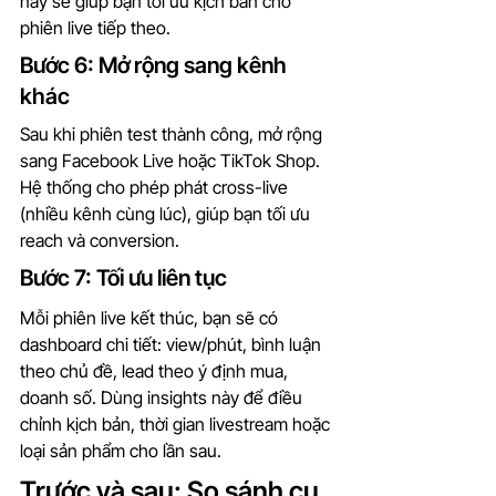
này sẽ giúp bạn tối ưu kịch bản cho 
phiên live tiếp theo.
Bước 6: Mở rộng sang kênh 
khác
Sau khi phiên test thành công, mở rộng 
sang Facebook Live hoặc TikTok Shop. 
Hệ thống cho phép phát cross-live 
(nhiều kênh cùng lúc), giúp bạn tối ưu 
reach và conversion.
Bước 7: Tối ưu liên tục
Mỗi phiên live kết thúc, bạn sẽ có 
dashboard chi tiết: view/phút, bình luận 
theo chủ đề, lead theo ý định mua, 
doanh số. Dùng insights này để điều 
chỉnh kịch bản, thời gian livestream hoặc 
loại sản phẩm cho lần sau.
Trước và sau: So sánh cụ 