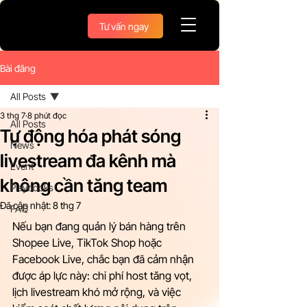
Tư vấn ngay
Bài đăng
All Posts
3 thg 7
8 phút đọc
All Posts
Tự động hóa phát sóng
News
livestream đa kênh mà
Event
không cần tăng team
Playbooks
Đã cập nhật:
8 thg 7
FAQ
Nếu bạn đang quản lý bán hàng trên 
Shopee Live, TikTok Shop hoặc 
Facebook Live, chắc bạn đã cảm nhận 
được áp lực này: chi phí host tăng vọt, 
lịch livestream khó mở rộng, và việc 