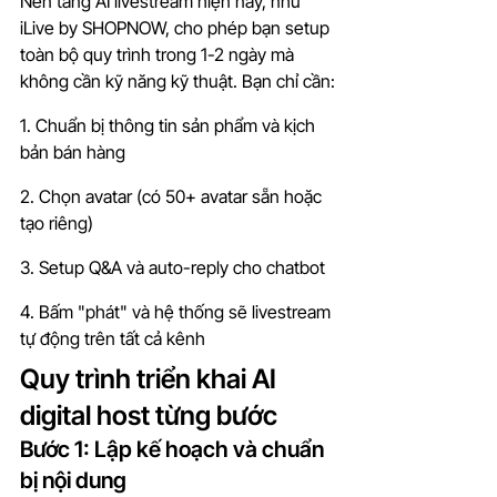
Nền tảng AI livestream hiện nay, như 
iLive by SHOPNOW, cho phép bạn setup 
toàn bộ quy trình trong 1-2 ngày mà 
không cần kỹ năng kỹ thuật. Bạn chỉ cần:
1. Chuẩn bị thông tin sản phẩm và kịch 
bản bán hàng
2. Chọn avatar (có 50+ avatar sẵn hoặc 
tạo riêng)
3. Setup Q&A và auto-reply cho chatbot
4. Bấm "phát" và hệ thống sẽ livestream 
tự động trên tất cả kênh
Quy trình triển khai AI 
digital host từng bước
Bước 1: Lập kế hoạch và chuẩn 
bị nội dung