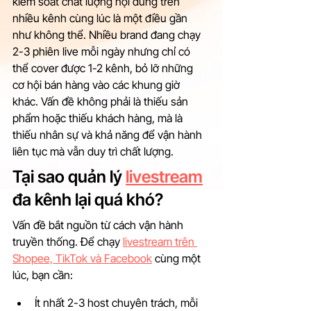
kiểm soát chất lượng nội dung trên 
nhiều kênh cùng lúc là một điều gần 
như không thể. Nhiều brand đang chạy 
2-3 phiên live mỗi ngày nhưng chỉ có 
thể cover được 1-2 kênh, bỏ lỡ những 
cơ hội bán hàng vào các khung giờ 
khác. Vấn đề không phải là thiếu sản 
phẩm hoặc thiếu khách hàng, mà là 
thiếu nhân sự và khả năng để vận hành 
liên tục mà vẫn duy trì chất lượng.
Tại sao quản lý 
livestream
đa kênh lại quá khó?
Vấn đề bắt nguồn từ cách vận hành 
truyền thống. Để chạy 
livestream trên 
Shopee, TikTok và Facebook
 cùng một 
lúc, bạn cần:
Ít nhất 2-3 host chuyên trách, mỗi 