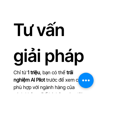
LIVE COMMERCE 2026
Tư vấn 
giải pháp
Chỉ từ 
1 triệu
, bạn có thể 
trải 
nghiệm AI Pilot
 trước để xem có 
phù hợp với ngành hàng của 
mình không. Để lại thông tin, đội 
ngũ iLive sẽ tư vấn phương án 
phù hợp nhất.
Tên người liên hệ
*
Số điện thoại
*