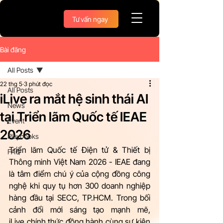
Tư vấn ngay
Bài đăng
All Posts
22 thg 5
3 phút đọc
All Posts
iLive ra mắt hệ sinh thái AI
News
tại Triển lãm Quốc tế IEAE
Event
2026
Playbooks
Triển lãm Quốc tế Điện tử & Thiết bị 
FAQ
Thông minh Việt Nam 2026 - IEAE đang 
là tâm điểm chú ý của cộng đồng công 
nghệ khi quy tụ hơn 300 doanh nghiệp 
hàng đầu tại SECC, TP.HCM. Trong bối 
cảnh đổi mới sáng tạo mạnh mẽ, 
iLive chính thức đồng hành cùng sự kiện 