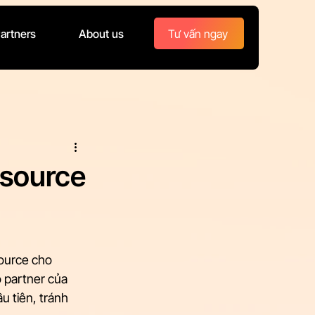
Tư vấn ngay
artners
About us
 source
ource cho 
 partner của 
 tiên, tránh 