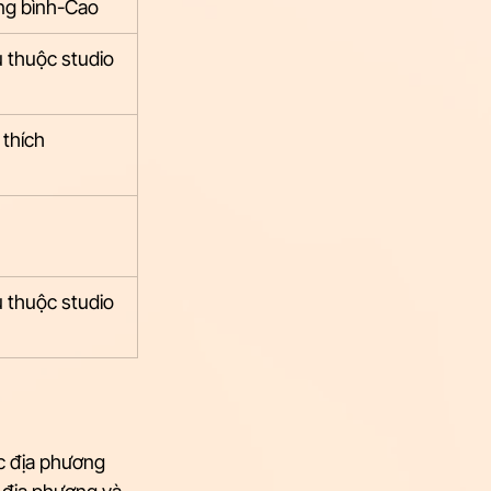
ng bình-Cao
 thuộc studio
 thích
 thuộc studio
ác địa phương 