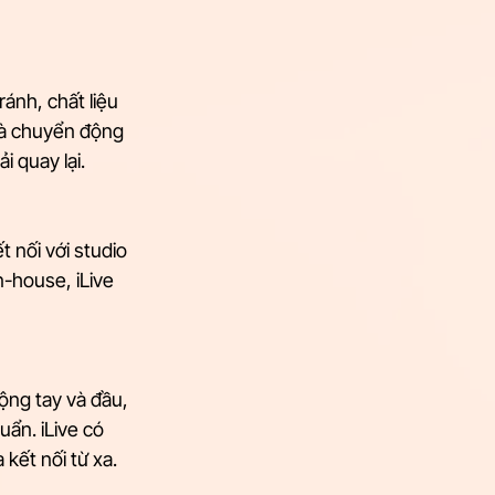
ánh, chất liệu 
và chuyển động 
i quay lại.
 nối với studio 
-house, iLive 
ộng tay và đầu, 
ẩn. iLive có 
kết nối từ xa.