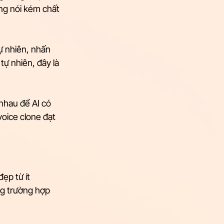
ọng nói kém chất 
ự nhiên, nhấn 
ự nhiên, đây là 
nhau để AI có 
voice clone đạt 
ẹp từ ít 
ong trường hợp 