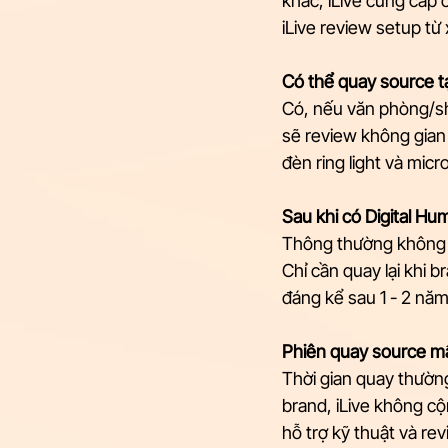
khác, iLive cung cấp c
iLive review setup từ 
Có thể quay source 
Có, nếu văn phòng/sh
sẽ review không gian 
đèn ring light và micr
Sau khi có Digital Hu
Thông thường không c
Chỉ cần quay lại khi 
đáng kể sau 1 - 2 năm
Phiên quay source mấ
Thời gian quay thường
brand, iLive không cộn
hỗ trợ kỹ thuật và rev