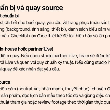
uẩn bị và quay source
t chuẩn bị
st chi tiết cho buổi quay: yêu cầu về trang phục (màu sắc tr
ờng (background, ánh sáng, thiết bị), danh sách biểu cảm 
mẫu. Checklist này được thiết kế để tối thiểu hóa số lần phả
in-house hoặc partner iLive)
điểm quay. Nếu chọn studio partner iLive, team sẽ được kết
ới iLive và quen với quy chuẩn kỹ thuật. Nếu dùng studio in
i quay để xác nhận đạt yêu cầu.
ource
biểu cảm (neutral, vui, nhấn mạnh, thuyết phục), chuyển đ
 sản phẩm, đọc kịch bản mẫu theo tốc độ và giọng điệu chu
thuật tham gia hoặc review footage theo thời gian thực qua 