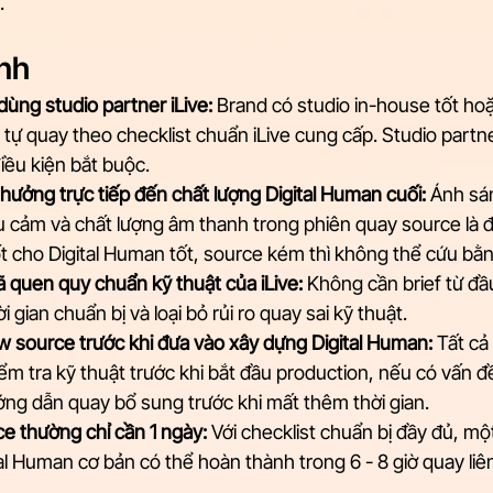
.
nh
ùng studio partner iLive:
 Brand có studio in-house tốt hoặ
 tự quay theo checklist chuẩn iLive cung cấp. Studio partne
iều kiện bắt buộc.
ưởng trực tiếp đến chất lượng Digital Human cuối:
 Ánh sá
 cảm và chất lượng âm thanh trong phiên quay source là đầ
ốt cho Digital Human tốt, source kém thì không thể cứu bằn
ã quen quy chuẩn kỹ thuật của iLive:
 Không cần brief từ đầ
i gian chuẩn bị và loại bỏ rủi ro quay sai kỹ thuật.
iew source trước khi đưa vào xây dựng Digital Human:
 Tất cả
iểm tra kỹ thuật trước khi bắt đầu production, nếu có vấn đ
ng dẫn quay bổ sung trước khi mất thêm thời gian.
e thường chỉ cần 1 ngày:
 Với checklist chuẩn bị đầy đủ, mộ
al Human cơ bản có thể hoàn thành trong 6 - 8 giờ quay liên