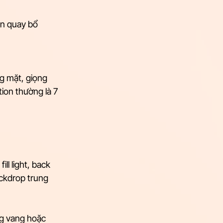
ần quay bổ 
g mặt, giọng 
ion thường là 7 
ll light, back 
ckdrop trung 
g vang hoặc 