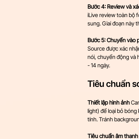
Bước 4: Review và x
iLive review toàn bộ 
sung. Giai đoạn này t
Bước 5: Chuyển vào 
Source được xác nhận
nói, chuyển động và h
- 14 ngày.
Tiêu chuẩn s
Thiết lập hình ảnh
 Cam
light) để loại bỏ bó
tính. Tránh backgroun
Tiêu chuẩn âm thanh