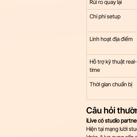
Rủi ro quay lại
Chi phí setup
Linh hoạt địa điểm
Hỗ trợ kỹ thuật real-
time
Thời gian chuẩn bị
Câu hỏi thườ
iLive có studio partne
Hiện tại mạng lưới st