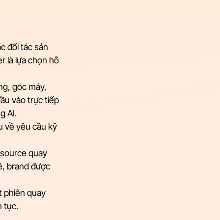
c đối tác sản 
r là lựa chọn hỗ 
ng, góc máy, 
u vào trực tiếp 
g AI.
u về yêu cầu kỹ 
 source quay 
ề, brand được 
t phiên quay 
 tục.