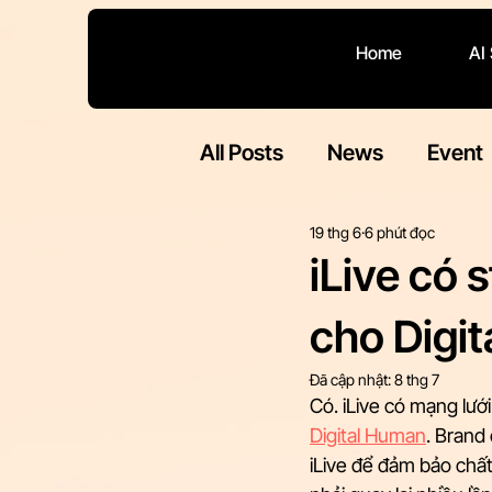
Home
AI
All Posts
News
Event
19 thg 6
6 phút đọc
iLive có 
cho Digi
Đã cập nhật:
8 thg 7
Có. iLive có mạng lư
Digital Human
. Brand
iLive để đảm bảo chất