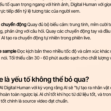
yếu tố quan trọng ngang với hình ảnh, Digital Human với gi
ực tiếp đến tỷ lệ tương tác của người xem.
à chuyển động
 Quay đủ bộ biểu cảm: trung tính, mỉm cười t
, phản ứng với câu hỏi. Quay các chuyển động tay và đầu t
AI tạo ra chuyển động tự nhiên trong phiên live.
e sample
 Đọc kịch bản theo nhiều tốc độ và cảm xúc khác 
 nói. Tối thiểu cần 30 - 60 phút audio sạch cho chất lượng 
e là yếu tố không thể bỏ qua?
I Digital Human với kỳ vọng rằng AI sẽ "tự tạo ra nhân vật đ
hoàn toàn ngược lại. AI chỉ tốt khi học từ dữ liệu tốt, và tr
 tốt chính là source video đạt chuẩn.