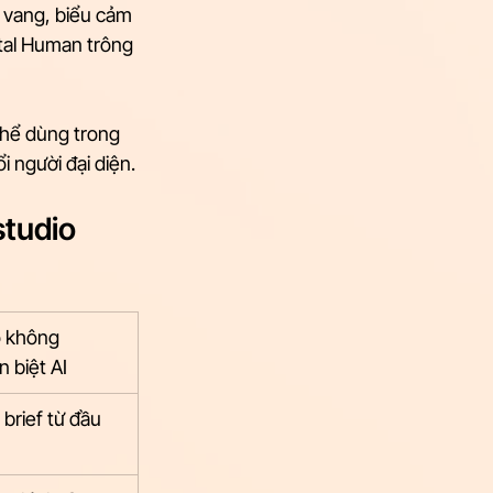
 vang, biểu cảm 
ital Human trông 
thể dùng trong 
 người đại diện.
studio 
o không 
 biệt AI
brief từ đầu