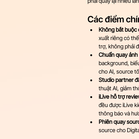
phải quay lại nhiều lần
Các điểm chí
Không bắt buộc d
xuất riêng có thể
trợ, không phải đ
Chuẩn quay ảnh h
background, biểu
cho AI, source t
Studio partner đ
thuật AI, giảm thờ
iLive hỗ trợ rev
đều được iLive k
thông báo và hướ
Phiên quay sourc
source cho Digit