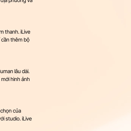
i địa phương và 
 thanh. iLive 
ỉ cần thêm bộ 
man lâu dài. 
 mới hình ảnh 
 chọn của 
i studio. iLive 