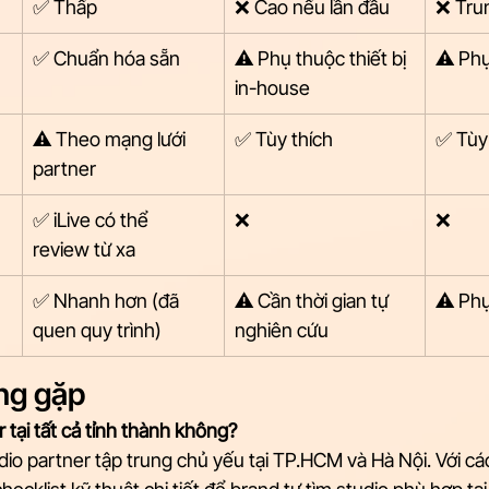
✅ Thấp
❌ Cao nếu lần đầu
❌ Tru
✅ Chuẩn hóa sẵn
⚠️ Phụ thuộc thiết bị 
⚠️ Phụ
in-house
⚠️ Theo mạng lưới 
✅ Tùy thích
✅ Tùy
partner
✅ iLive có thể 
❌
❌
review từ xa
✅ Nhanh hơn (đã 
⚠️ Cần thời gian tự 
⚠️ Phụ
quen quy trình)
nghiên cứu
ng gặp
r tại tất cả tỉnh thành không?
udio partner tập trung chủ yếu tại TP.HCM và Hà Nội. Với c