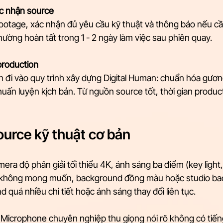
ác nhận source
footage, xác nhận đủ yêu cầu kỹ thuật và thông báo nếu c
hường hoàn tất trong 1 - 2 ngày làm việc sau phiên quay.
production
 đi vào quy trình xây dựng Digital Human: chuẩn hóa gươn
uấn luyện kịch bản. Từ nguồn source tốt, thời gian product
ource kỹ thuật cơ bản
era độ phân giải tối thiểu 4K, ánh sáng ba điểm (key light, fi
ng không mong muốn, background đồng màu hoặc studio ba
d quá nhiều chi tiết hoặc ánh sáng thay đổi liên tục.
 Microphone chuyên nghiệp thu giọng nói rõ không có tiến