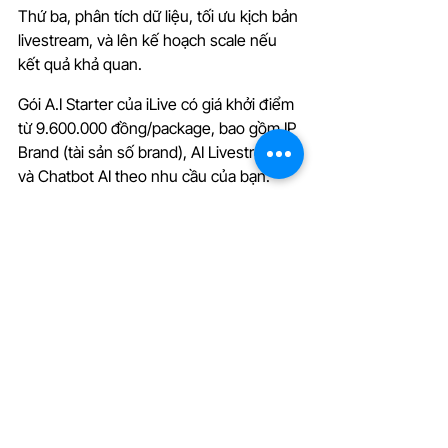
Thứ ba, phân tích dữ liệu, tối ưu kịch bản 
livestream, và lên kế hoạch scale nếu 
kết quả khả quan.
Gói A.I Starter của iLive có giá khởi điểm 
từ 9.600.000 đồng/package, bao gồm IP 
Brand (tài sản số brand), AI Livestream, 
và Chatbot AI theo nhu cầu của bạn.
Để 
đăng ký pilot
 hoặc tư vấn chi tiết, 
bạn có thể liên hệ trực tiếp với team 
iLive qua website hoặc yêu cầu demo 
để thấy Digital Human hoạt động trong 
thực tế.
Digital Human không phải 
tương lai mà là hiện tại
Bài toán của bạn rất cụ thể: Chi phí host 
cao, nhân sự hạn chế, không thể 