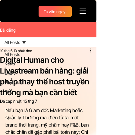
Tư vấn ngay
Bài đăng
All Posts
19 thg 6
10 phút đọc
All Posts
Digital Human cho
News
Livestream bán hàng: giải
Event
pháp thay thế host truyền
Playbooks
thống mà bạn cần biết
FAQ
Đã cập nhật:
15 thg 7
Nếu bạn là Giám đốc Marketing hoặc 
Quản lý Thương mại điện tử tại một 
brand thời trang, mỹ phẩm hay F&B, bạn 
chắc chắn đã gặp phải bài toán này: Chi 