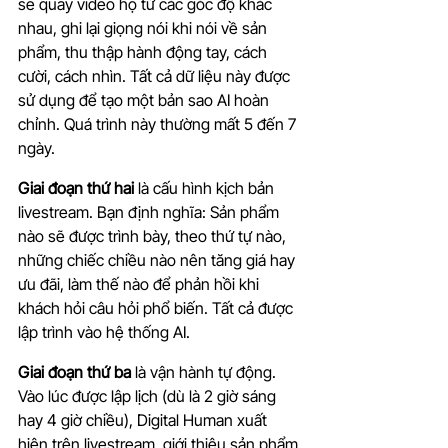
sẽ quay video họ từ các góc độ khác 
nhau, ghi lại giọng nói khi nói về sản 
phẩm, thu thập hành động tay, cách 
cười, cách nhìn. Tất cả dữ liệu này được 
sử dụng để tạo một bản sao AI hoàn 
chỉnh. Quá trình này thường mất 5 đến 7 
ngày.
Giai đoạn thứ hai 
là cấu hình kịch bản 
livestream. Bạn định nghĩa: Sản phẩm 
nào sẽ được trình bày, theo thứ tự nào, 
những chiếc chiều nào nên tăng giá hay 
ưu đãi, làm thế nào để phản hồi khi 
khách hỏi câu hỏi phổ biến. Tất cả được 
lập trình vào hệ thống AI.
Giai đoạn thứ ba
 là vận hành tự động. 
Vào lúc được lập lịch (dù là 2 giờ sáng 
hay 4 giờ chiều), Digital Human xuất 
hiện trên livestream, giới thiệu sản phẩm 