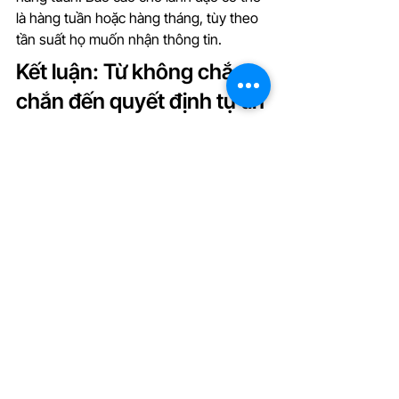
là hàng tuần hoặc hàng tháng, tùy theo 
tần suất họ muốn nhận thông tin.
Kết luận: Từ không chắc 
chắn đến quyết định tự tin
Vấn đề mà bạn gặp phải không phải là 
do 
AI livestream
 không hiệu quả. Nó là 
do bạn không có cách để đo lường và 
báo cáo hiệu quả đó một cách rõ ràng. 
Bằng cách thiết lập dashboard theo dõi 
KPI hàng tuần, triển khai mô hình pilot 
30 ngày và so sánh cụ thể với host thật, 
bạn không chỉ có thể xin được ngân 
sách mà còn có thể scale chiến dịch 
một cách tự tin.
Lãnh đạo không sợ những con số. Họ 
sợ sự không rõ ràng. Khi bạn cho họ dữ 