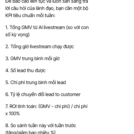
Để báo cáo liên tục và luôn sẵn sàng trả 
lời câu hỏi của lãnh đạo, bạn cần một bộ 
KPI tiêu chuẩn mỗi tuần:
1. Tổng GMV từ AI livestream (so với con 
số kỳ vọng)
2. Tổng giờ livestream chạy được
3. GMV trung bình mỗi giờ
4. Số lead thu được
5. Chi phí trung bình mỗi lead
6. Tỷ lệ chuyển đổi lead to customer
7. ROI tính toán: (GMV - chi phí) / chi phí 
x 100%
8. So sánh tuần này với tuần trước 
(tăng/giảm bao nhiêu %)