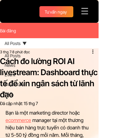
Tư vấn ngay
Bài đăng
All Posts
3 thg 7
8 phút đọc
All Posts
Cách đo lường ROI AI
News
livestream: Dashboard thực
Event
tế để xin ngân sách từ lãnh
Playbooks
đạo
FAQ
Đã cập nhật:
15 thg 7
Bạn là một marketing director hoặc 
ecommerce
 manager tại một thương 
hiệu bán hàng trực tuyến có doanh thu 
từ 5-50 tỷ đồng mỗi năm. Mỗi tháng, 