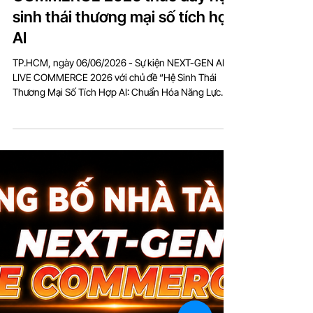
cùng NEXT-GEN AI LIVE
COMMERCE 2026 thúc đẩy hệ
sinh thái thương mại số tích hợp
AI
TP.HCM, ngày 06/06/2026 - Sự kiện NEXT-GEN AI
LIVE COMMERCE 2026 với chủ đề “Hệ Sinh Thái
Thương Mại Số Tích Hợp AI: Chuẩn Hóa Năng Lực
KOC/KOL - Bảo Chứng Doanh Thu” đã diễn ra thành
công, ghi nhận sự đồng hành của nhiều doanh
nghiệp trong vai trò nhà tài trợ Vàng NEXT-GEN AI
LIVE COMMERCE 2026. Các đơn vị đồng hành tài trợ
Vàng gồm Công ty TNHH Cửa Hàng Thông Minh -
SmartPay, Ngân hàng MB Bank, Công ty TNHH Công
nghệ Kalowave Việt Nam - Kalodata, Công ty TNHH
1Years - Keyst