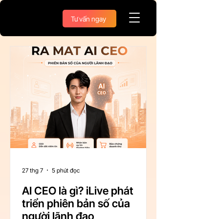
Tư vấn ngay
27 thg 7
5 phút đọc
AI CEO là gì? iLive phát
triển phiên bản số của
người lãnh đạo