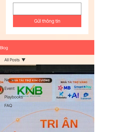
Gửi thông tin
Blog
All Posts
All Posts
News
Event
Playbooks
FAQ