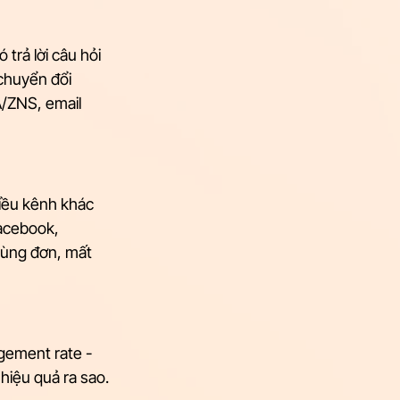
trả lời câu hỏi 
chuyển đổi 
/ZNS, email 
iều kênh khác 
acebook, 
rùng đơn, mất 
gement rate - 
hiệu quả ra sao. 