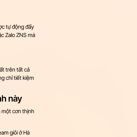
ợc tự động đẩy 
ặc Zalo ZNS mà 
t trên tất cả 
 chỉ tiết kiệm 
nh này
 một cơn thịnh 
eam giỏi ở Hà 