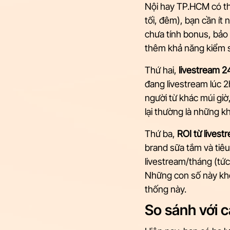
Nội hay TP.HCM có thể
tối, đêm), bạn cần ít 
chưa tính bonus, bảo 
thêm khả năng kiểm s
Thứ hai, 
livestream 2
đang livestream lúc 
người từ khác múi giờ
lại thường là những 
Thứ ba, 
ROI từ livest
brand sữa tắm và tiêu 
livestream/tháng (tức 
Những con số này khô
thống này.
So sánh với c