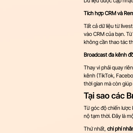
Dữ liệu được cập nhật
Tích hợp CRM và Rem
Tất cả dữ liệu từ liv
vào CRM của bạn. Từ 
không cần thao tác t
Broadcast đa kênh đồ
Thay vì phải quay riê
kênh (TikTok, Facebo
thời gian mà còn giúp
Tại sao các 
Từ góc độ chiến lược 
nộ tạm thời. Đây là m
Thứ nhất, 
chi phí nh