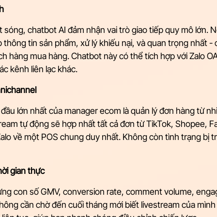
h
 sóng, chatbot AI đảm nhận vai trò giao tiếp quy mô lớn. Nó 
thông tin sản phẩm, xử lý khiếu nại, và quan trọng nhất - 
h hàng mua hàng. Chatbot này có thể tích hợp với Zalo OA
ác kênh liên lạc khác.
nichannel
đầu lớn nhất của manager ecom là quản lý đơn hàng từ nh
tream tự động sẽ hợp nhất tất cả đơn từ TikTok, Shopee, F
Zalo về một POS chung duy nhất. Không còn tình trạng bị t
ời gian thực
từng con số GMV, conversion rate, comment volume, enga
hông cần chờ đến cuối tháng mới biết livestream của mình 