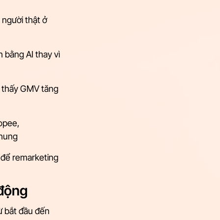
người thật ở 
 bằng AI thay vì 
o thấy GMV tăng 
opee, 
chung
để remarketing 
 động
ừ bắt đầu đến 