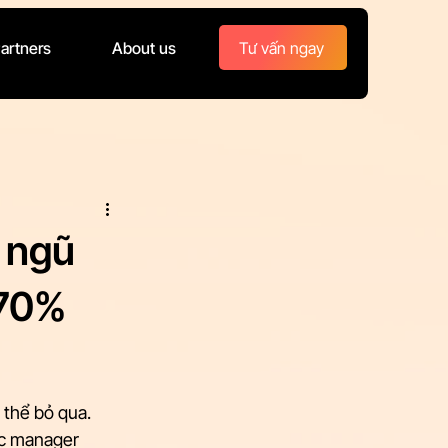
Tư vấn ngay
artners
About us
 ngũ
 70%
 thể bỏ qua. 
ác manager 