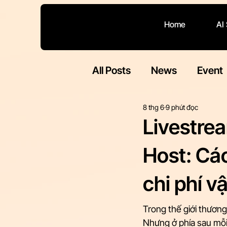
Home
AI
All Posts
News
Event
8 thg 6
9 phút đọc
Livestre
Host: Cá
chi phí v
Trong thế giới thương
Nhưng ở phía sau mỗi