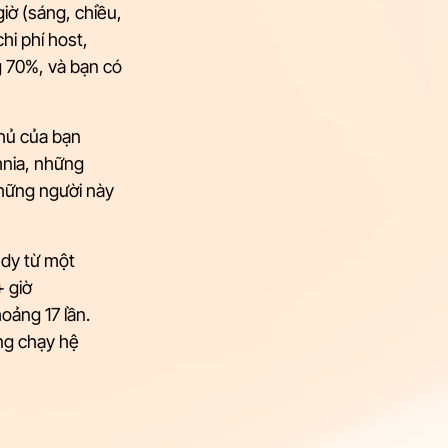
iờ (sáng, chiều, 
hi phí host, 
g 70%, và bạn có 
thủ của bạn 
nia, những 
hững người này 
udy từ một 
 giờ 
oảng 17 lần. 
ng chạy hệ 