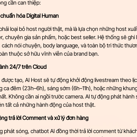
ng cần can thiệp:
 chuẩn hóa Digital Human
hải loại bỏ host người thật, mà là lựa chọn những host xuấ
er, chuyên gia sản phẩm, hoặc best seller. Hệ thống sẽ ghi 
 cách nói chuyện, body language, và toàn bộ tri thức thươn
oàn thuộc sở hữu vĩnh viễn của brand bạn.
hành 24/7 trên Cloud
 được tạo, AI Host sẽ tự động khởi động livestream theo lị
ững ca đêm (23h–6h), sáng sớm (6h–11h), hoặc những khung
hất. Không cần ai ngồi trước camera. AI tự động phát hành
ện tất cả những hành động của host thật.
ộng trả lời Comment và xử lý đơn hàng
g phát sóng, chatbot AI đồng thời trả lời comment từ khác