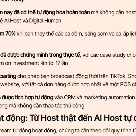
n nay đã có thể tự động hóa hoàn toàn
 mà không cần host 
ệ AI Host và Digital Human
iảm 70%
 khi bạn thay thế các ca đêm, sáng sớm và ca lấp lịch
I đã được chứng minh trong thực tế
, với các case study ch
urn on investment lên tới 17 lần
casting
 cho phép bạn broadcast đồng thời trên TikTok, Sh
website, với tất cả đơn hàng được hợp nhất về một POS 
m được tích hợp tự động
 vào CRM và marketing automation 
àng mà không cần thao tác thủ công
t động: Từ Host thật đến AI Host tự
tream tự động hoạt động, chúng ta cần theo dõi quy trình t