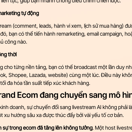
 liên tục, giúp bạn nhanh chóng điều chỉnh chiến lược.
arketing tự động
estream (comment, leads, hành vi xem, lịch sử mua hàng) đư
đó, bạn có thể tiến hành remarketing, email campaign, ho
hủ công nào.
ng thời
ng cho từng nền tảng, bạn có thể broadcast một lần duy nhấ
ok, Shopee, Lazada, website) cùng một lúc. Điều này không
 tối đa hóa tần suất tiếp xúc khách hàng.
Brand Ecom đang chuyển sang mô hì
kinh doanh, sự chuyển đổi sang livestream AI không phải là
ột xu hướng sâu xa được thúc đẩy bởi vài yếu tố cơ bản.
ân sự trong ecom đã tăng lên không tưởng
. Một host livestr