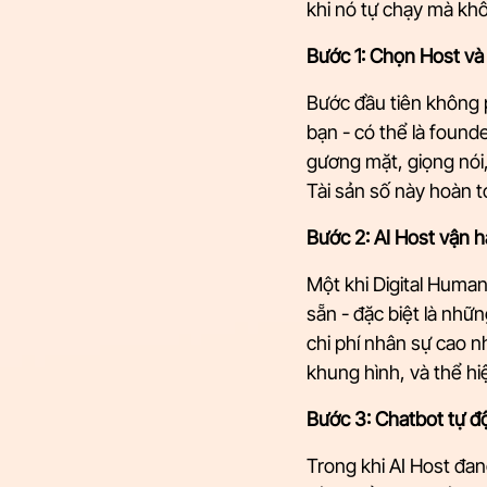
khi nó tự chạy mà khô
Bước 1: Chọn Host và
Bước đầu tiên không p
bạn - có thể là found
gương mặt, giọng nói,
Tài sản số này hoàn t
Bước 2: AI Host vận 
Một khi Digital Human
sẵn - đặc biệt là nh
chi phí nhân sự cao n
khung hình, và thể hi
Bước 3: Chatbot tự đ
Trong khi AI Host đan