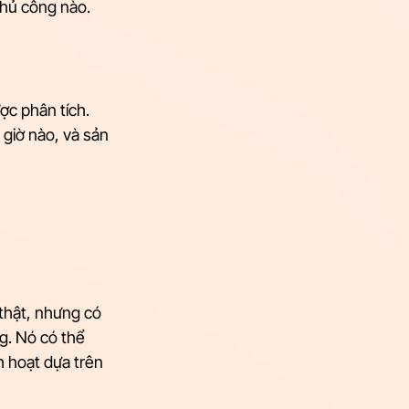
thủ công nào. 
c phân tích. 
giờ nào, và sản 
thật, nhưng có 
. Nó có thể 
h hoạt dựa trên 