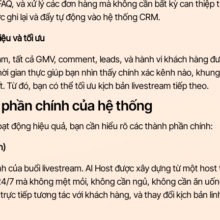
 FAQ, và xử lý các đơn hàng mà không cần bất kỳ can thiệp 
ợc ghi lại và đẩy tự động vào hệ thống CRM.
iệu và tối ưu
am, tất cả GMV, comment, leads, và hành vi khách hàng đượ
i gian thực giúp bạn nhìn thấy chính xác kênh nào, khung 
. Từ đó, bạn có thể tối ưu kịch bản livestream tiếp theo.
phần chính của hệ thống
ạt động hiệu quả, bạn cần hiểu rõ các thành phần chính:
n)
ính của buổi livestream. AI Host được xây dựng từ một host 
4/7 mà không mệt mỏi, không cần ngủ, không cần ăn uống
rực tiếp tương tác với khách hàng, và thay đổi kịch bản lin