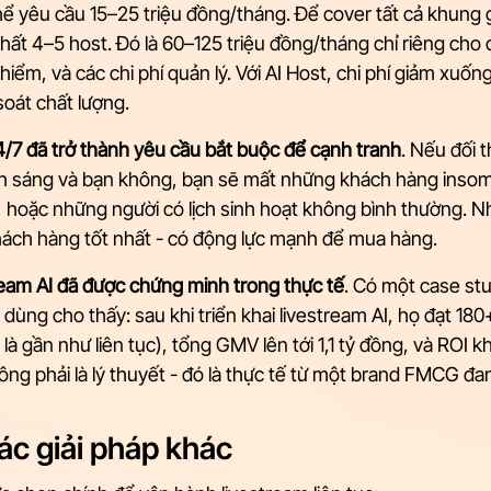
 yêu cầu 15–25 triệu đồng/tháng. Để cover tất cả khung g
nhất 4–5 host. Đó là 60–125 triệu đồng/tháng chỉ riêng cho c
hiểm, và các chi phí quản lý. Với AI Host, chi phí giảm xuốn
oát chất lượng.
4/7 đã trở thành yêu cầu bắt buộc để cạnh tranh
. Nếu đối 
2h sáng và bạn không, bạn sẽ mất những khách hàng insom
, hoặc những người có lịch sinh hoạt không bình thường. N
khách hàng tốt nhất - có động lực mạnh để mua hàng.
ream AI đã được chứng minh trong thực tế
. Có một case st
dùng cho thấy: sau khi triển khai livestream AI, họ đạt 180+
là gần như liên tục), tổng GMV lên tới 1,1 tỷ đồng, và ROI kh
ng phải là lý thuyết - đó là thực tế từ một brand FMCG đa
ác giải pháp khác