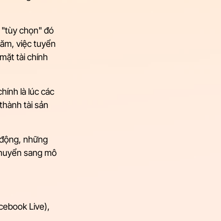
 "tùy chọn" đó 
ăm, việc tuyển 
mặt tài chính 
ính là lúc các 
hành tài sản 
ự động, những 
chuyển sang mô 
cebook Live), 