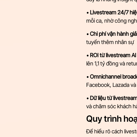
• 
Livestream 24/7 hiệ
mỗi ca, nhờ công ngh
• 
Chi phí vận hành g
tuyển thêm nhân sự
• 
ROI từ livestream A
lên 1,1 tỷ đồng và ret
• 
Omnichannel broad
Facebook, Lazada và 
• 
Dữ liệu từ livestrea
và chăm sóc khách h
Quy trình hoạ
Để hiểu rõ cách lives