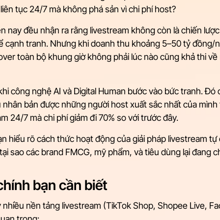
 liên tục 24/7 mà không phá sản vì chi phí host?
n nay đều nhận ra rằng livestream không còn là chiến lược
để cạnh tranh. Nhưng khi doanh thu khoảng 5–50 tỷ đồng/n
over toàn bộ khung giờ không phải lúc nào cũng khả thi về 
hi công nghệ AI và Digital Human bước vào bức tranh. Đó ch
 nhân bản được những người host xuất sắc nhất của mình t
am 24/7 mà chi phí giảm đi 70% so với trước đây.
bạn hiểu rõ cách thức hoạt động của giải pháp livestream t
 tại sao các brand FMCG, mỹ phẩm, và tiêu dùng lại đang 
hính bạn cần biết
 nhiều nền tảng livestream (TikTok Shop, Shopee Live, Fa
quan trọng: