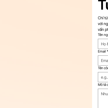
T
tích hợp AI
Chỉ từ
với ng
vấn p
Tên ngư
Email
Tên cô
Mô tả c