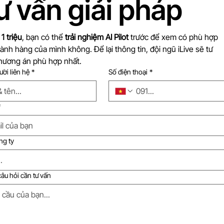
ư vấn giải pháp
 
1 triệu
, bạn có thể 
trải nghiệm AI Pilot
 trước để xem có phù hợp 
ành hàng của mình không. Để lại thông tin, đội ngũ iLive sẽ tư 
hương án phù hợp nhất.
ời liên hệ
*
Số điện thoại
*
*
ng ty
âu hỏi cần tư vấn