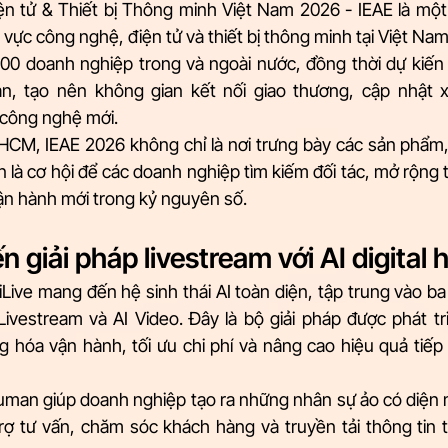
ện tử & Thiết bị Thông minh Việt Nam 2026 - IEAE là một
h vực công nghệ, điện tử và thiết bị thông minh tại Việt Nam
00 doanh nghiệp trong và ngoài nước, đồng thời dự kiến
n, tạo nên không gian kết nối giao thương, cập nhật xu
 công nghệ mới.
HCM, IEAE 2026 không chỉ là nơi trưng bày các sản phẩm, 
n là cơ hội để các doanh nghiệp tìm kiếm đối tác, mở rộng th
n hành mới trong kỷ nguyên số.
n giải pháp livestream với AI digital
Live mang đến hệ sinh thái AI toàn diện, tập trung vào ba gi
 Livestream và AI Video. Đây là bộ giải pháp được phát tr
 hóa vận hành, tối ưu chi phí và nâng cao hiệu quả tiếp
Human giúp doanh nghiệp tạo ra những nhân sự ảo có diện 
trợ tư vấn, chăm sóc khách hàng và truyền tải thông tin 