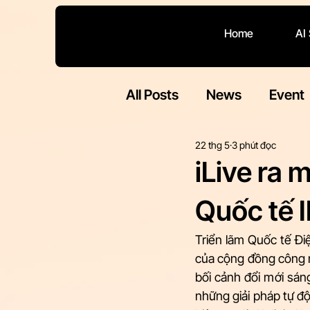
Home
AI
All Posts
News
Event
22 thg 5
3 phút đọc
iLive ra m
Quốc tế 
Triển lãm Quốc tế Đi
của cộng đồng công 
bối cảnh đổi mới sá
những giải pháp tự đ