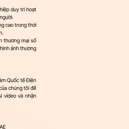
iệp duy trì hoạt 
người. 
g cao trong thời 
n.
 thương mại số 
 hình ảnh thương 
lãm Quốc tế Điện 
ủa chúng tôi để 
AI video và nhận 
AE  