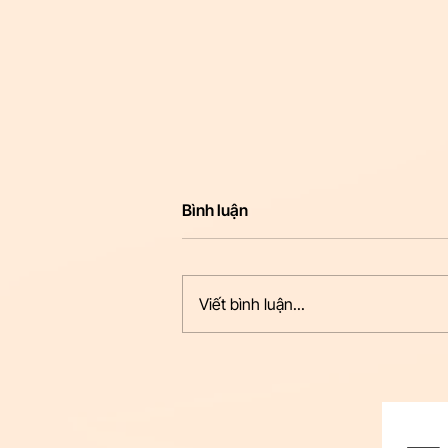
Bình luận
Viết bình luận...
Các nhà tài trợ Vàng đồng
hành cùng NEXT-GEN AI LIVE
COMMERCE 2026 thúc đẩy
hệ sinh thái thương mại số