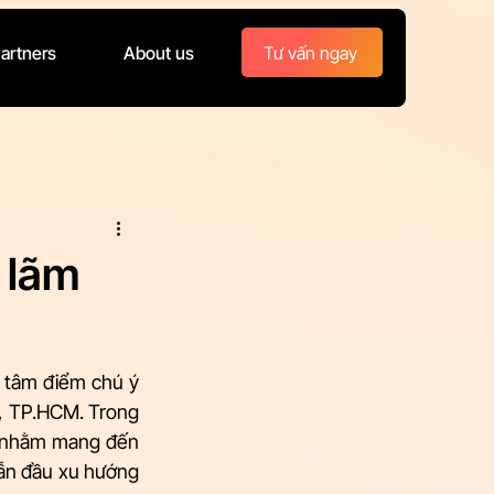
Tư vấn ngay
artners
About us
n lãm
 tâm điểm chú ý 
, TP.HCM. Trong 
n nhằm mang đến 
ẫn đầu xu hướng 