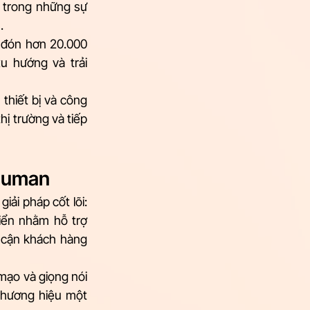
 trong những sự 
. 
 đón hơn 20.000 
 hướng và trải 
thiết bị và công 
ị trường và tiếp 
 human
ải pháp cốt lõi: 
iển nhằm hỗ trợ 
 cận khách hàng 
mạo và giọng nói 
thương hiệu một 