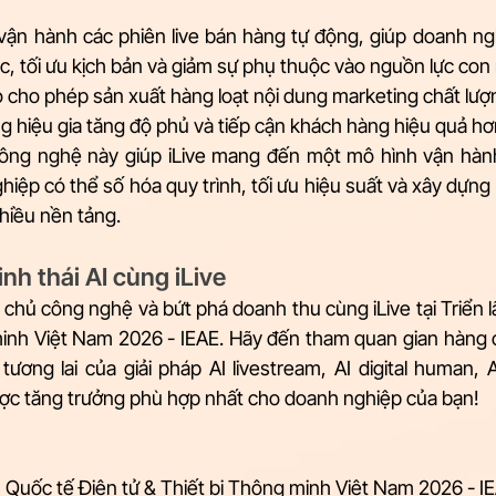
vận hành các phiên live bán hàng tự động, giúp doanh ngh
c, tối ưu kịch bản và giảm sự phụ thuộc vào nguồn lực con 
 cho phép sản xuất hàng loạt nội dung marketing chất lượn
g hiệu gia tăng độ phủ và tiếp cận khách hàng hiệu quả hơ
công nghệ này giúp iLive mang đến một mô hình vận hành
ghiệp có thể số hóa quy trình, tối ưu hiệu suất và xây dựng
hiều nền tảng.
nh thái AI cùng iLive 
 chủ công nghệ và bứt phá doanh thu cùng iLive tại Triển 
minh Việt Nam 2026 - IEAE. Hãy đến tham quan gian hàng c
 tương lai của giải pháp AI livestream, AI digital human, 
ược tăng trưởng phù hợp nhất cho doanh nghiệp của bạn!
m Quốc tế Điện tử & Thiết bị Thông minh Việt Nam 2026 - IE